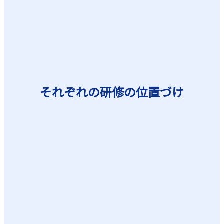
を気軽に身につけられる
チームを強くするナレッ
時間のオンライン研修で　
動画学習とオンラインでのハ
めてすぐに現場で役立つ！
ングでチーム運営
それぞれの研修の位置づけ
向上
プロジェクトの成功
CORO
チームで仕事を推