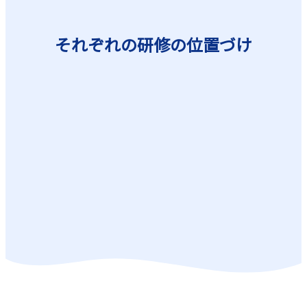
それぞれの研修の位置づけ
チームワークの向上
プロジェクトの成功
COROPS研修
チームで仕事を推進する
ノウハウを習得！
ライトPM研修
プロジェクト推進の
基礎・基盤を整える！